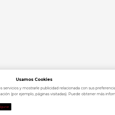
Usamos Cookies
s servicios y mostrarle publicidad relacionada con sus preferenci
egación (por ejemplo, páginas visitadas). Puede obtener más infor
TO
DE INTE
igurar
obre eventos y espectáculos o contacta con
Nuestras prin