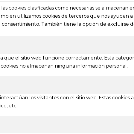
solictar información general
secciones e i
s, las cookies clasificadas como necesarias se almacenan 
También utilizamos cookies de terceros que nos ayudan a 
a@festivalvivelamagia.es
Inicio
consentimiento. También tiene la opción de excluirse de
El festival
elamagia.es
Noticias
Prensa
ez y Pelayo, 4 - Bajo.
Contactar
n (SPAIN)
a que el sitio web funcione correctamente. Esta categor
tas cookies no almacenan ninguna información personal.
IONES
mbién se amplía a otras provincias
nteractúan los visitantes con el sitio web. Estas cookies
Ávila
Burgos
Soria
Segovia
Salamanca
Valladolid
co, etc.