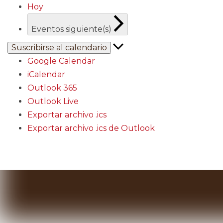
Hoy
Eventos
siguiente(s)
Suscribirse al calendario
Google Calendar
iCalendar
Outlook 365
Outlook Live
Exportar archivo .ics
Exportar archivo .ics de Outlook