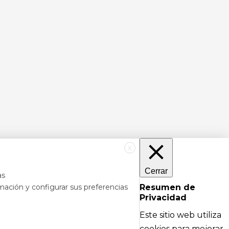
X
Cerrar
as
mación y configurar sus preferencias
Resumen de
Privacidad
RÉS
DE AYUDA
Este sitio web utiliza
cipales
Textos legales e información técnica sobre
cookies para mejorar