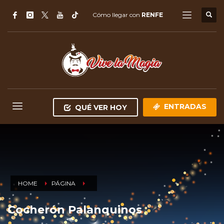
Cómo llegar con
RENFE
ENTRADAS
QUÉ VER HOY
HOME
PÁGINA
Cocherón Palanquinos