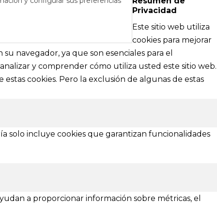
mación y configurar sus preferencias
Resumen de
Privacidad
RÉS
DE AYUDA
Este sitio web utiliza
cipales
Textos legales e información técnica sobre
cookies para mejorar
nformación
nuestra web
en su navegador, ya que son esenciales para el
analizar y comprender cómo utiliza usted este sitio web.
Aviso Legal
 estas cookies. Pero la exclusión de algunas de estas
Política de Privacidad
Política de Cookies
¿Necesitas ayuda?
ía solo incluye cookies que garantizan funcionalidades
 ayudan a proporcionar información sobre métricas, el
Asturias
Zamora