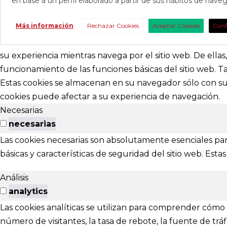
en base a un perfil elaborado a partir de sus hábitos de nav
CONTAC
Más información
Rechazar Cookies
Aceptar Cookies
Conf
Consúltanos s
nosotros para 
su experiencia mientras navega por el sitio web. De ella
funcionamiento de las funciones básicas del sitio web. 
abracadabr
Estas cookies se almacenan en su navegador sólo con su 
cookies puede afectar a su experiencia de navegación.
festivalviv
Necesarias
Calle Menénd
necesarias
24007 - Leó
Las cookies necesarias son absolutamente esenciales par
básicas y características de seguridad del sitio web. Es
EXTENS
Análisis
El Festival ta
analytics
Las cookies analíticas se utilizan para comprender cómo i
Ponferrada
número de visitantes, la tasa de rebote, la fuente de tráfi