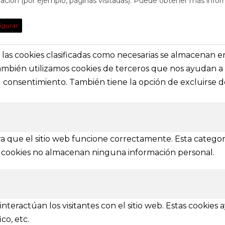
egación (por ejemplo, páginas visitadas). Puede obtener más infor
TO
DE INTE
igurar
obre eventos y espectáculos o contacta con
Nuestras prin
solictar información general
secciones e i
s, las cookies clasificadas como necesarias se almacenan 
También utilizamos cookies de terceros que nos ayudan a 
a@festivalvivelamagia.es
Inicio
consentimiento. También tiene la opción de excluirse de
El festival
elamagia.es
Noticias
Prensa
ez y Pelayo, 4 - Bajo.
Contactar
n (SPAIN)
a que el sitio web funcione correctamente. Esta categor
tas cookies no almacenan ninguna información personal.
IONES
mbién se amplía a otras provincias
nteractúan los visitantes con el sitio web. Estas cookies
Ávila
Burgos
Soria
Segovia
Salamanca
Valladolid
co, etc.