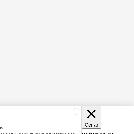
X
Cerrar
as