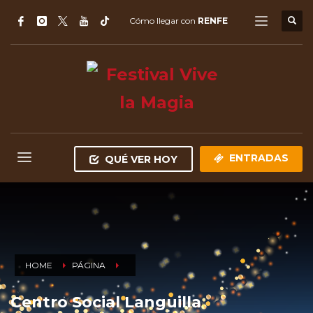
Cómo llegar con
RENFE
ENTRADAS
QUÉ VER HOY
HOME
PÁGINA
Centro Social Languilla