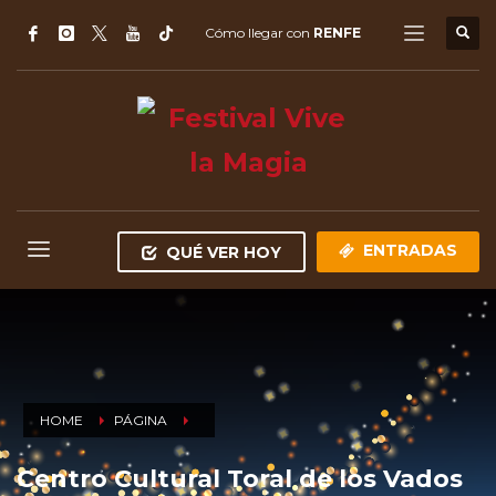
Cómo llegar con
RENFE
ENTRADAS
QUÉ VER HOY
HOME
PÁGINA
Centro Cultural Toral de los Vados