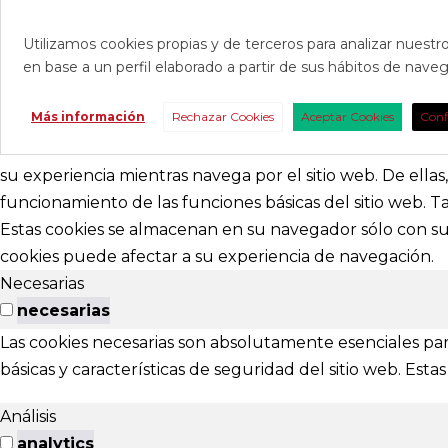
Utilizamos cookies propias y de terceros para analizar nuestro
en base a un perfil elaborado a partir de sus hábitos de nav
CONTAC
Más información
Rechazar Cookies
Aceptar Cookies
Conf
Consúltanos s
nosotros para 
su experiencia mientras navega por el sitio web. De ella
funcionamiento de las funciones básicas del sitio web. 
abracadabr
Estas cookies se almacenan en su navegador sólo con su 
cookies puede afectar a su experiencia de navegación.
festivalviv
Necesarias
Calle Menénd
necesarias
24007 - Leó
Las cookies necesarias son absolutamente esenciales par
básicas y características de seguridad del sitio web. Es
EXTENS
Análisis
El Festival ta
analytics