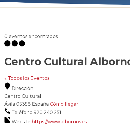
0 eventos encontrados.
Centro Cultural Alborn
« Todos los Eventos
Dirección
Centro Cultural
Ávila
05358
España
Cómo llegar
Teléfono
920 240 251
Website
https://www.albornos.es