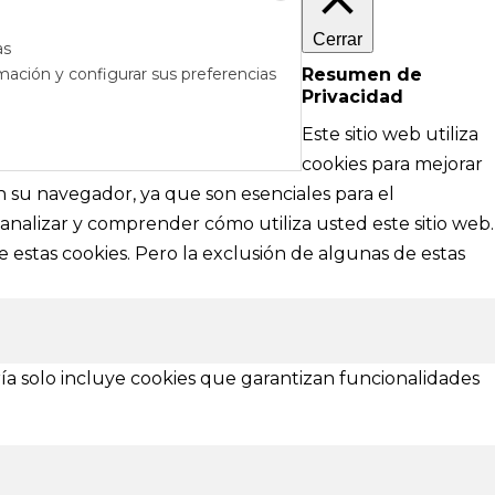
Cerrar
as
mación y configurar sus preferencias
Resumen de
Privacidad
RÉS
DE AYUDA
Este sitio web utiliza
cipales
Textos legales e información técnica sobre
cookies para mejorar
nformación
nuestra web
en su navegador, ya que son esenciales para el
analizar y comprender cómo utiliza usted este sitio web.
Aviso Legal
 estas cookies. Pero la exclusión de algunas de estas
Política de Privacidad
Política de Cookies
¿Necesitas ayuda?
ía solo incluye cookies que garantizan funcionalidades