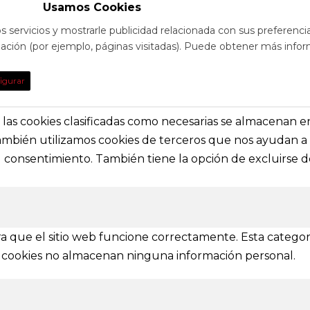
Usamos Cookies
s servicios y mostrarle publicidad relacionada con sus preferenci
egación (por ejemplo, páginas visitadas). Puede obtener más infor
TO
DE INTE
igurar
obre eventos y espectáculos o contacta con
Nuestras prin
solictar información general
secciones e i
s, las cookies clasificadas como necesarias se almacenan 
También utilizamos cookies de terceros que nos ayudan a 
a@festivalvivelamagia.es
Inicio
consentimiento. También tiene la opción de excluirse de
El festival
elamagia.es
Noticias
Prensa
ez y Pelayo, 4 - Bajo.
Contactar
n (SPAIN)
a que el sitio web funcione correctamente. Esta categor
tas cookies no almacenan ninguna información personal.
IONES
mbién se amplía a otras provincias