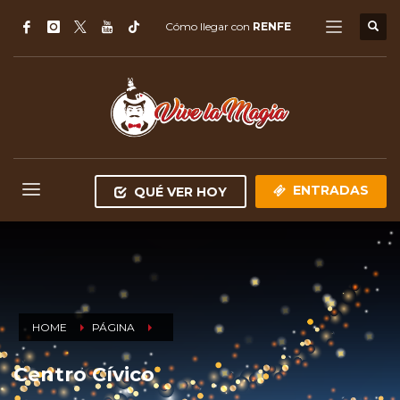
Cómo llegar con
RENFE
ENTRADAS
QUÉ VER HOY
HOME
PÁGINA
Centro Cívico