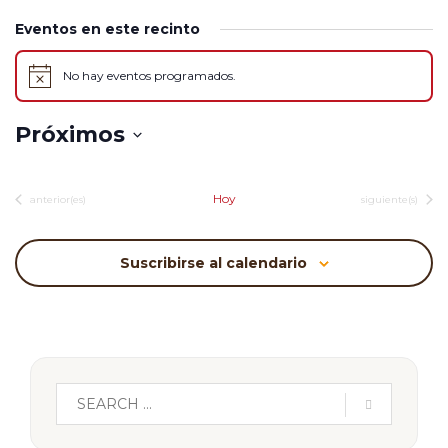
Eventos en este recinto
No hay eventos programados.
Aviso
Próximos
Selecciona
la
Hoy
Eventos
Eventos
anterior(es)
siguiente(s)
fecha.
Suscribirse al calendario