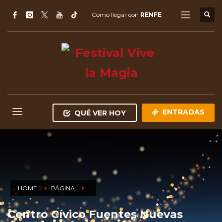
Cómo llegar con
RENFE
ENTRADAS
QUÉ VER HOY
HOME
PÁGINA
Centro Cívico Fuentes Nuevas