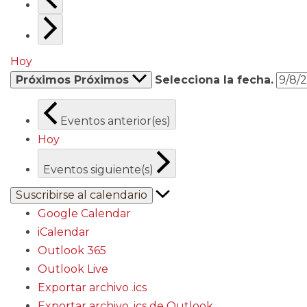
Hoy
Próximos
Próximos
Selecciona la fecha.
Eventos
anterior(es)
Hoy
Eventos
siguiente(s)
Suscribirse al calendario
Google Calendar
iCalendar
Outlook 365
Outlook Live
Exportar archivo .ics
Exportar archivo .ics de Outlook