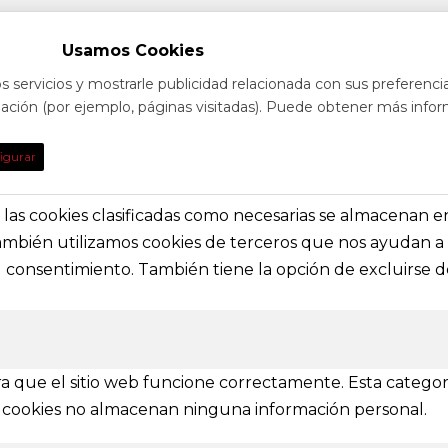
Usamos Cookies
s servicios y mostrarle publicidad relacionada con sus preferenci
egación (por ejemplo, páginas visitadas). Puede obtener más infor
TO
DE INTE
igurar
obre eventos y espectáculos o contacta con
Nuestras prin
solictar información general
secciones e i
s, las cookies clasificadas como necesarias se almacenan 
También utilizamos cookies de terceros que nos ayudan a 
a@festivalvivelamagia.es
Inicio
consentimiento. También tiene la opción de excluirse de
El festival
elamagia.es
Noticias
Prensa
ez y Pelayo, 4 - Bajo.
Contactar
n (SPAIN)
a que el sitio web funcione correctamente. Esta categor
tas cookies no almacenan ninguna información personal.
IONES