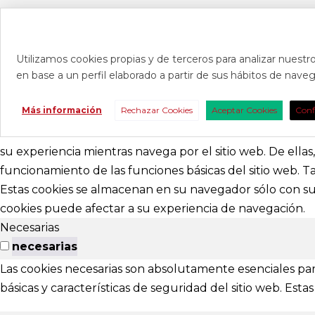
Utilizamos cookies propias y de terceros para analizar nuestro
en base a un perfil elaborado a partir de sus hábitos de nav
CONTAC
Más información
Rechazar Cookies
Aceptar Cookies
Conf
Consúltanos s
nosotros para 
su experiencia mientras navega por el sitio web. De ella
funcionamiento de las funciones básicas del sitio web. 
abracadabr
Estas cookies se almacenan en su navegador sólo con su 
cookies puede afectar a su experiencia de navegación.
festivalviv
Necesarias
Calle Menénd
necesarias
24007 - Leó
Las cookies necesarias son absolutamente esenciales par
básicas y características de seguridad del sitio web. Es
EXTENS