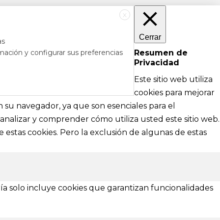
X
Cerrar
as
mación y configurar sus preferencias
Resumen de
Privacidad
RÉS
DE AYUDA
Este sitio web utiliza
cipales
Textos legales e información técnica sobre
cookies para mejorar
nformación
nuestra web
en su navegador, ya que son esenciales para el
analizar y comprender cómo utiliza usted este sitio web.
Aviso Legal
 estas cookies. Pero la exclusión de algunas de estas
Política de Privacidad
Política de Cookies
¿Necesitas ayuda?
ía solo incluye cookies que garantizan funcionalidades