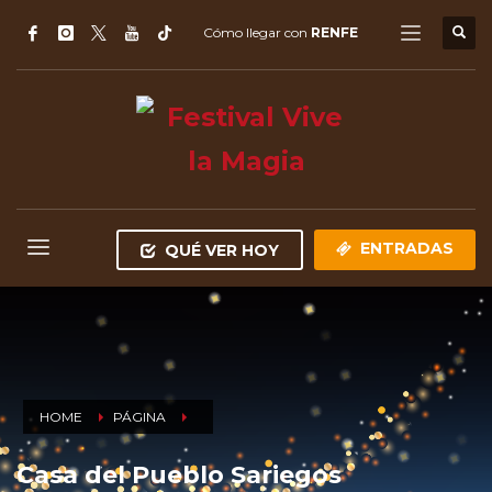
Cómo llegar con
RENFE
ENTRADAS
QUÉ VER HOY
HOME
PÁGINA
Casa del Pueblo Sariegos