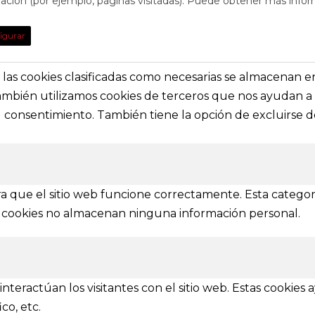
egación (por ejemplo, páginas visitadas). Puede obtener más infor
TO
DE INTE
igurar
obre eventos y espectáculos o contacta con
Nuestras prin
solictar información general
secciones e i
s, las cookies clasificadas como necesarias se almacenan 
También utilizamos cookies de terceros que nos ayudan a 
a@festivalvivelamagia.es
Inicio
consentimiento. También tiene la opción de excluirse de
El festival
elamagia.es
Noticias
Prensa
ez y Pelayo, 4 - Bajo.
Contactar
n (SPAIN)
a que el sitio web funcione correctamente. Esta categor
tas cookies no almacenan ninguna información personal.
IONES
mbién se amplía a otras provincias
nteractúan los visitantes con el sitio web. Estas cookies
Ávila
Burgos
Soria
Segovia
Salamanca
Valladolid
co, etc.