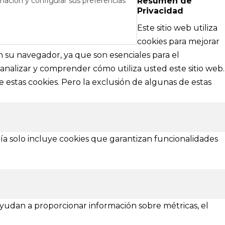
mación y configurar sus preferencias
Resumen de
Privacidad
RÉS
DE AYUDA
Este sitio web utiliza
cipales
Textos legales e información técnica sobre
cookies para mejorar
nformación
nuestra web
en su navegador, ya que son esenciales para el
analizar y comprender cómo utiliza usted este sitio web.
Aviso Legal
 estas cookies. Pero la exclusión de algunas de estas
Política de Privacidad
Política de Cookies
¿Necesitas ayuda?
ía solo incluye cookies que garantizan funcionalidades
 ayudan a proporcionar información sobre métricas, el
Asturias
Zamora