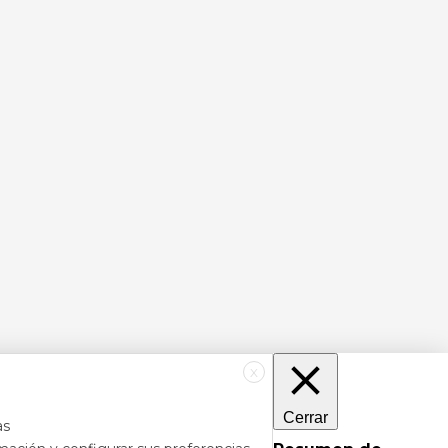
X
Cerrar
as