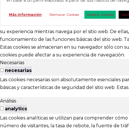
en base a un perfil elaborado a partir de sus hábitos de nav
CONTAC
Más información
Rechazar Cookies
Aceptar Cookies
Conf
Consúltanos s
nosotros para 
su experiencia mientras navega por el sitio web. De ella
funcionamiento de las funciones básicas del sitio web. 
abracadabr
Estas cookies se almacenan en su navegador sólo con su 
cookies puede afectar a su experiencia de navegación.
festivalviv
Necesarias
Calle Menénd
necesarias
24007 - Leó
Las cookies necesarias son absolutamente esenciales par
básicas y características de seguridad del sitio web. Es
EXTENS
Análisis
El Festival ta
analytics
Las cookies analíticas se utilizan para comprender cómo i
Ponferrada
número de visitantes, la tasa de rebote, la fuente de tráfi