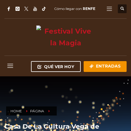
Cómo llegar con
RENFE
ENTRADAS
QUÉ VER HOY
HOME
PÁGINA
Casa De La Cultura Vega de