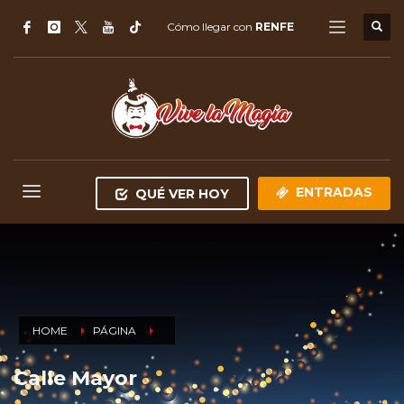
Cómo llegar con
RENFE
ENTRADAS
QUÉ VER HOY
HOME
PÁGINA
Calle Mayor