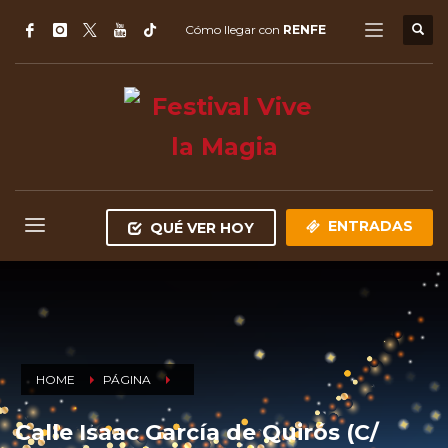
Cómo llegar con
RENFE
ENTRADAS
QUÉ VER HOY
HOME
PÁGINA
Calle Isaac García de Quirós (C/