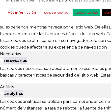
en base a un perfil elaborado a partir de sus hábitos de nav
CONTAC
Más información
Rechazar Cookies
Aceptar Cookies
Conf
Consúltanos s
nosotros para 
su experiencia mientras navega por el sitio web. De ella
funcionamiento de las funciones básicas del sitio web. 
abracadabr
Estas cookies se almacenan en su navegador sólo con su 
cookies puede afectar a su experiencia de navegación.
festivalviv
Necesarias
Calle Menénd
necesarias
24007 - Leó
Las cookies necesarias son absolutamente esenciales par
básicas y características de seguridad del sitio web. Es
EXTENS
Análisis
El Festival ta
analytics
Las cookies analíticas se utilizan para comprender cómo i
Ponferrada
número de visitantes, la tasa de rebote, la fuente de tráfi