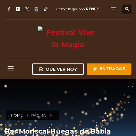
Cómo llegar con
RENFE
ENTRADAS
QUÉ VER HOY
HOME
PÁGINA
Bar Moriscal Huegas de Babia