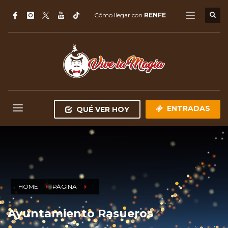
Cómo llegar con
RENFE
ENTRADAS
QUÉ VER HOY
HOME
PÁGINA
Ayuntamiento Rasueros