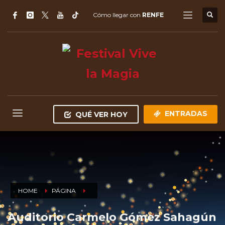
Cómo llegar con
RENFE
ENTRADAS
QUÉ VER HOY
HOME
PÁGINA
Auditorio Carmelo Gómez Sahagún