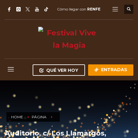
Cómo llegar con
RENFE
ENTRADAS
QUÉ VER HOY
HOME
PÁGINA
Auditorio, c/ Los Llamargos,