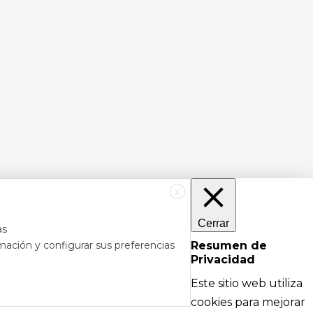
X
Cerrar
as
mación y configurar sus preferencias
Resumen de
Privacidad
RÉS
DE AYUDA
Este sitio web utiliza
cipales
Textos legales e información técnica sobre
cookies para mejorar
nformación
nuestra web