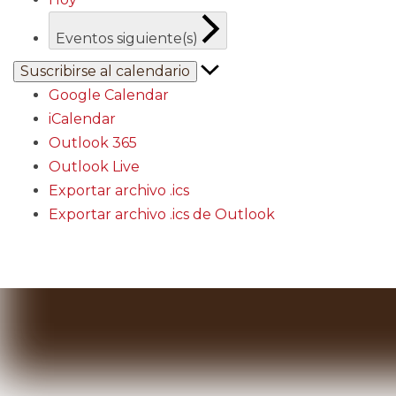
Eventos
siguiente(s)
Suscribirse al calendario
Google Calendar
iCalendar
Outlook 365
Outlook Live
Exportar archivo .ics
Exportar archivo .ics de Outlook