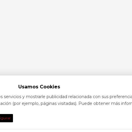
Usamos Cookies
s servicios y mostrarle publicidad relacionada con sus preferenci
egación (por ejemplo, páginas visitadas). Puede obtener más infor
TO
DE INTE
igurar
obre eventos y espectáculos o contacta con
Nuestras prin
solictar información general
secciones e i