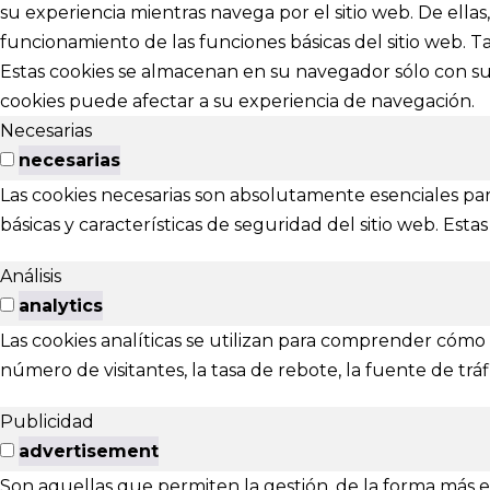
su experiencia mientras navega por el sitio web. De ella
funcionamiento de las funciones básicas del sitio web. 
abracadabr
Estas cookies se almacenan en su navegador sólo con su 
cookies puede afectar a su experiencia de navegación.
festivalviv
Necesarias
Calle Menénd
necesarias
24007 - Leó
Las cookies necesarias son absolutamente esenciales par
básicas y características de seguridad del sitio web. Es
EXTENS
Análisis
El Festival ta
analytics
Las cookies analíticas se utilizan para comprender cómo i
Ponferrada
número de visitantes, la tasa de rebote, la fuente de tráfi
Publicidad
advertisement
Son aquellas que permiten la gestión, de la forma más efi