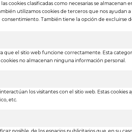
s, las cookies clasificadas como necesarias se almacenan 
También utilizamos cookies de terceros que nos ayudan a 
a@festivalvivelamagia.es
Inicio
consentimiento. También tiene la opción de excluirse de
El festival
elamagia.es
Noticias
Prensa
ez y Pelayo, 4 - Bajo.
Contactar
n (SPAIN)
a que el sitio web funcione correctamente. Esta categor
tas cookies no almacenan ninguna información personal.
IONES
mbién se amplía a otras provincias
nteractúan los visitantes con el sitio web. Estas cookies
Ávila
Burgos
Soria
Segovia
Salamanca
Valladolid
co, etc.
caz posible, de los espacios publicitarios que, en su caso