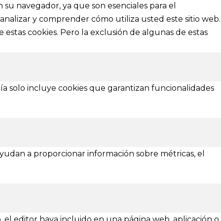
en su navegador, ya que son esenciales para el
analizar y comprender cómo utiliza usted este sitio web.
Aviso Legal
 estas cookies. Pero la exclusión de algunas de estas
Política de Privacidad
Política de Cookies
¿Necesitas ayuda?
ía solo incluye cookies que garantizan funcionalidades
 ayudan a proporcionar información sobre métricas, el
Asturias
Zamora
, el editor haya incluido en una página web, aplicación o