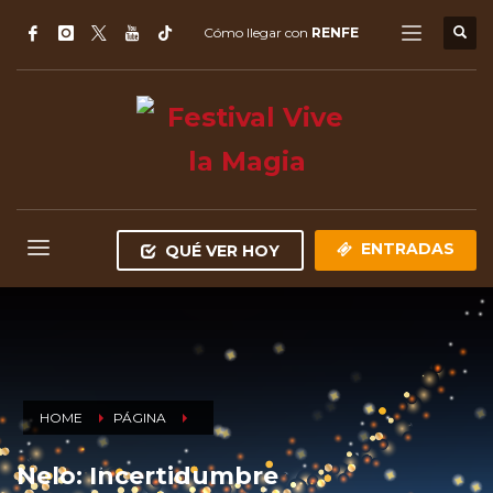
Cómo llegar con
RENFE
ENTRADAS
QUÉ VER HOY
HOME
PÁGINA
Nelo: Incertidumbre