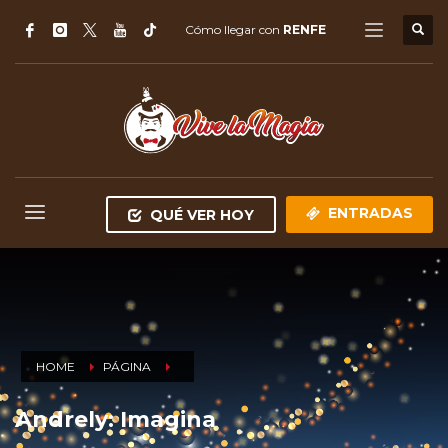
Cómo llegar con
RENFE
ENTRADAS
QUÉ VER HOY
HOME
PÁGINA
Andrely: Imagina