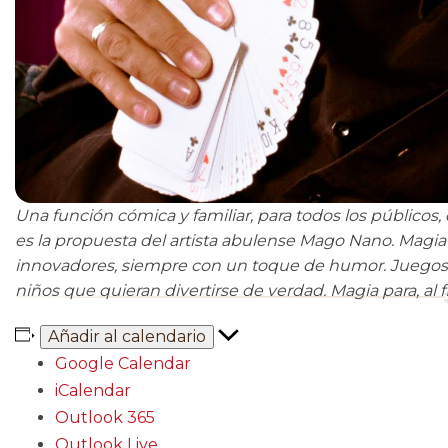
Una función cómica y familiar, para todos los públicos,
es la propuesta del artista abulense Mago Nano. Magi
innovadores, siempre con un toque de humor. Juegos c
niños que quieran divertirse de verdad. Magia para, al 
Añadir al calendario
Google Calendar
iCalendar
Outlook 365
Outlook Live