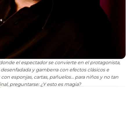
 donde el espectador se convierte en el protagonista,
a desenfadada y gamberra con efectos clásicos e
on esponjas, cartas, pañuelos… para niños y no tan
final, preguntarse: ¿Y esto es magia?