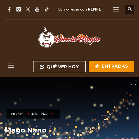
Cómo llegar con
RENFE
ENTRADAS
QUÉ VER HOY
HOME
PÁGINA
Mago Nano