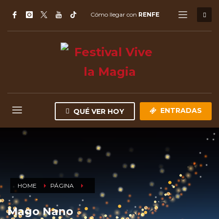
Cómo llegar con
RENFE
ENTRADAS
QUÉ VER HOY
HOME
PÁGINA
Mago Nano