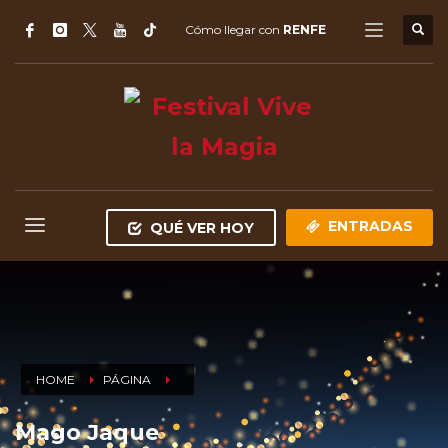
Cómo llegar con
RENFE
ENTRADAS
QUÉ VER HOY
HOME
PÁGINA
Mago Jaque