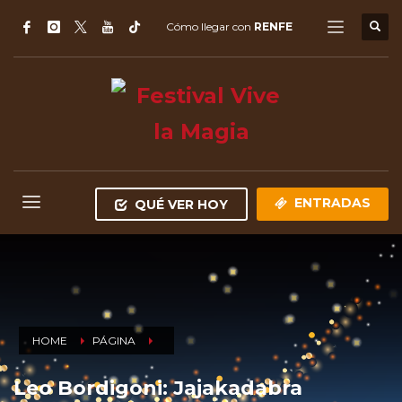
Cómo llegar con
RENFE
ENTRADAS
QUÉ VER HOY
HOME
PÁGINA
Leo Bordigoni: Jajakadabra