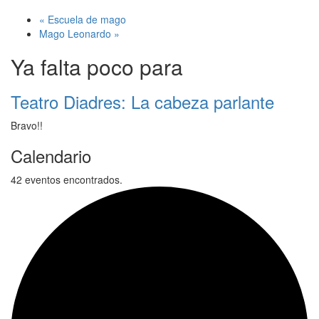
«
Escuela de mago
Mago Leonardo
»
Ya falta poco para
Teatro Diadres: La cabeza parlante
Bravo!!
Calendario
42 eventos encontrados.