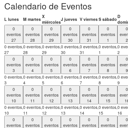
Calendario de Eventos
X
D
L
lunes
M
martes
J
jueves
V
viernes
S
sábado
miércoles
domi
0
0
0
0
0
0
0
eventos
eventos
eventos
eventos
eventos
eventos
even
27
28
29
30
31
1
2
0 eventos,
0 eventos,
0 eventos,
0 eventos,
0 eventos,
0 eventos,
0 eve
27
28
29
30
31
1
2
0
0
0
0
0
0
0
eventos
eventos
eventos
eventos
eventos
eventos
even
3
4
5
6
7
8
9
0 eventos,
0 eventos,
0 eventos,
0 eventos,
0 eventos,
0 eventos,
0 eve
3
4
5
6
7
8
9
0
0
0
0
0
0
0
eventos
eventos
eventos
eventos
eventos
eventos
even
10
11
12
13
14
15
1
0 eventos,
0 eventos,
0 eventos,
0 eventos,
0 eventos,
0 eventos,
0 eve
10
11
12
13
14
15
16
0
0
0
0
0
0
0
eventos
eventos
eventos
eventos
eventos
eventos
even