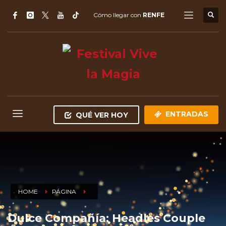
Cómo llegar con
RENFE
ENTRADAS
QUÉ VER HOY
HOME
PÁGINA
Dulce Compañía: Headles Couple