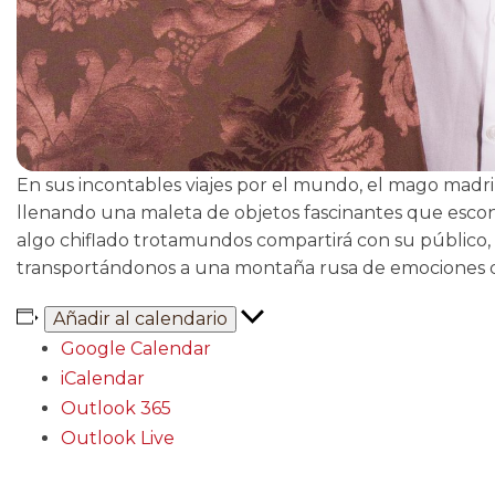
En sus incontables viajes por el mundo, el mago madri
llenando una maleta de objetos fascinantes que escon
algo chiflado trotamundos compartirá con su público, t
transportándonos a una montaña rusa de emociones d
Añadir al calendario
Google Calendar
iCalendar
Outlook 365
Outlook Live