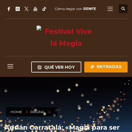
Cómo llegar con
RENFE
ENTRADAS
QUÉ VER HOY
HOME
PÁGINA
Adrián Carratalá: «Magia para ser