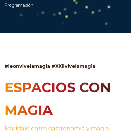
Programación
#leonvivelamagia #XXIIvivelamagia
ESPACIOS CON
MAGIA
Maridaje entre gastronomía y magia