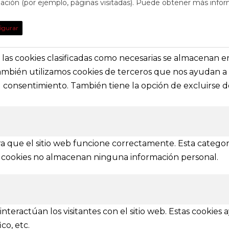
egación (por ejemplo, páginas visitadas). Puede obtener más infor
TO
DE INTE
igurar
obre eventos y espectáculos o contacta con
Nuestras prin
solictar información general
secciones e i
s, las cookies clasificadas como necesarias se almacenan 
También utilizamos cookies de terceros que nos ayudan a 
a@festivalvivelamagia.es
Inicio
consentimiento. También tiene la opción de excluirse de
El festival
elamagia.es
Noticias
Prensa
ez y Pelayo, 4 - Bajo.
Contactar
n (SPAIN)
a que el sitio web funcione correctamente. Esta categor
tas cookies no almacenan ninguna información personal.
IONES
mbién se amplía a otras provincias
nteractúan los visitantes con el sitio web. Estas cookies
Ávila
Burgos
Soria
Segovia
Salamanca
Valladolid
co, etc.