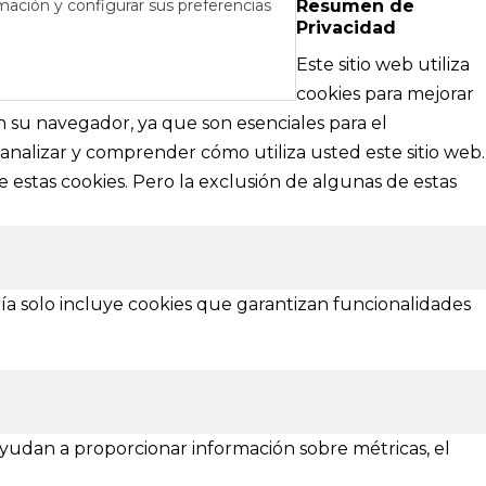
mación y configurar sus preferencias
Resumen de
Privacidad
RÉS
DE AYUDA
Este sitio web utiliza
cipales
Textos legales e información técnica sobre
cookies para mejorar
nformación
nuestra web
en su navegador, ya que son esenciales para el
analizar y comprender cómo utiliza usted este sitio web.
Aviso Legal
 estas cookies. Pero la exclusión de algunas de estas
Política de Privacidad
Política de Cookies
¿Necesitas ayuda?
ía solo incluye cookies que garantizan funcionalidades
 ayudan a proporcionar información sobre métricas, el
Asturias
Zamora