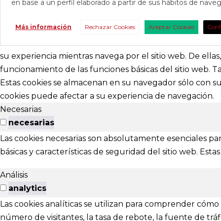
en base a un perfil elaborado a partir de sus hábitos de nav
CONTAC
Más información
Rechazar Cookies
Aceptar Cookies
Conf
Consúltanos s
nosotros para 
su experiencia mientras navega por el sitio web. De ella
funcionamiento de las funciones básicas del sitio web. 
abracadabr
Estas cookies se almacenan en su navegador sólo con su 
cookies puede afectar a su experiencia de navegación.
festivalviv
Necesarias
Calle Menénd
necesarias
24007 - Leó
Las cookies necesarias son absolutamente esenciales par
básicas y características de seguridad del sitio web. Es
EXTENS
Análisis
El Festival ta
analytics
Las cookies analíticas se utilizan para comprender cómo i
Ponferrada
número de visitantes, la tasa de rebote, la fuente de tráfi