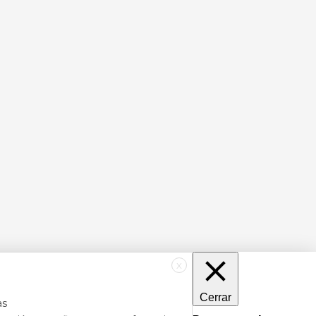
X
Cerrar
as