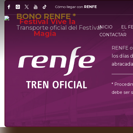
Cómo llegar con
RENFE
BONO RENFE *
Transporte oficial del Festival
INICIO
EL F
CONTACTAR
RENFE of
los días 
abracada
* Procedim
debe ser s