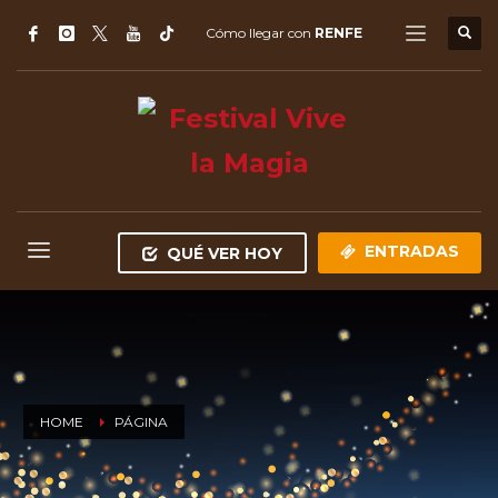
Cómo llegar con
RENFE
ENTRADAS
QUÉ VER HOY
HOME
PÁGINA