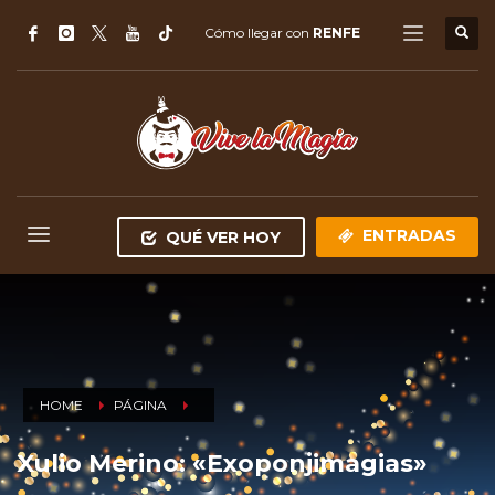
Cómo llegar con
RENFE
ENTRADAS
QUÉ VER HOY
HOME
PÁGINA
Xulio Merino: «Exoponjimagias»