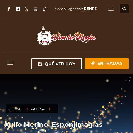
Cómo llegar con
RENFE
ENTRADAS
QUÉ VER HOY
HOME
PÁGINA
Xulio Merino: Esponjimagias