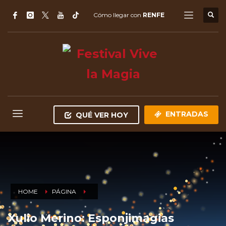
Cómo llegar con
RENFE
ENTRADAS
QUÉ VER HOY
HOME
PÁGINA
Xulio Merino: Esponjimagias