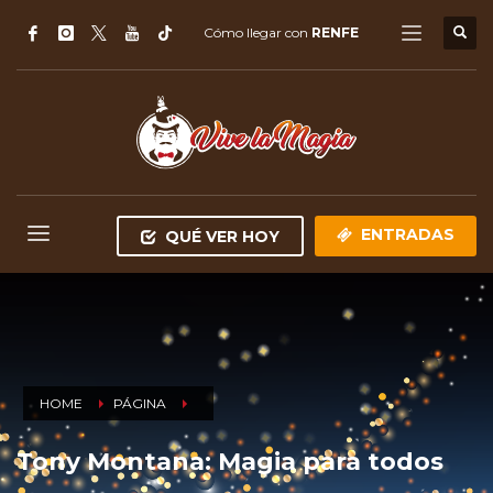
Cómo llegar con
RENFE
ENTRADAS
QUÉ VER HOY
HOME
PÁGINA
Tony Montana: Magia para todos