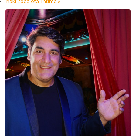
Iñaki Zabaleta: Íntimo
»