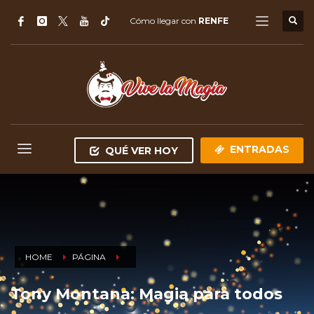
Cómo llegar con
RENFE
ENTRADAS
QUÉ VER HOY
HOME
PÁGINA
Tony Montana: Magia para todos