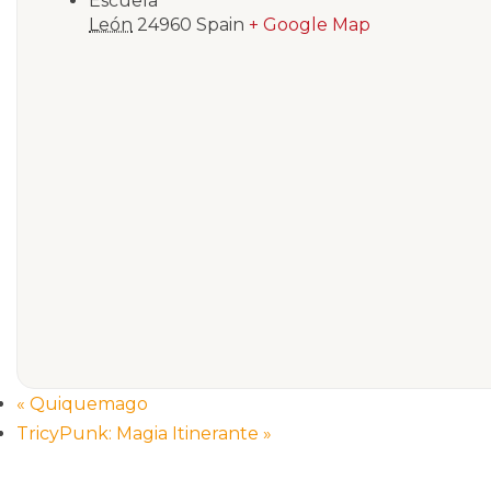
Escuela
León
24960
Spain
+ Google Map
«
Quiquemago
TricyPunk: Magia Itinerante
»