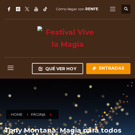
Cómo llegar con
RENFE
ENTRADAS
QUÉ VER HOY
HOME
PÁGINA
Tony Montana: Magia para todos