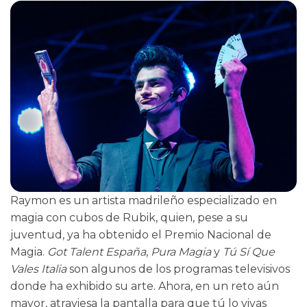
Raymon es un artista madrileño especializado en
magia con cubos de Rubik, quien, pese a su
juventud, ya ha obtenido el Premio Nacional de
Magia.
Got Talent España
,
Pura Magia
y
Tú Sí Que
Vales Italia
son algunos de los programas televisivos
donde ha exhibido su arte. Ahora, en un reto aún
mayor, atraviesa la pantalla para que tú lo vivas