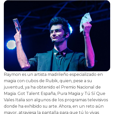
Raymon es un artista madrileño especializado en
magia con cubos de Rubik, quien, pese a su
juventud, ya ha obtenido el Premio Nacional de
Magia. Got Talent España, Pura Magia y Tú Sí Que
Vales Italia son algunos de los programas televisivos
donde ha exhibido su arte. Ahora, en un reto aún
mayor, atraviesa la pantalla para que tú lo vivas