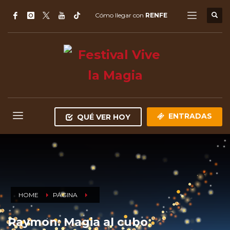
Cómo llegar con
RENFE
ENTRADAS
QUÉ VER HOY
HOME
PÁGINA
Raymon: Magia al cubo