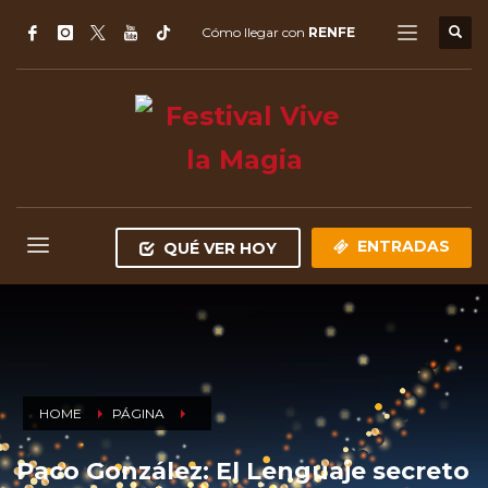
Cómo llegar con
RENFE
ENTRADAS
QUÉ VER HOY
HOME
PÁGINA
Paco González: El Lenguaje secreto