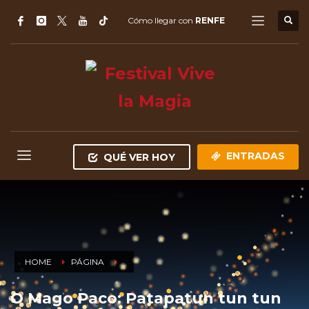
Cómo llegar con
RENFE
ENTRADAS
QUÉ VER HOY
HOME
PÁGINA
O Mago Paco: Patapatun tun tun