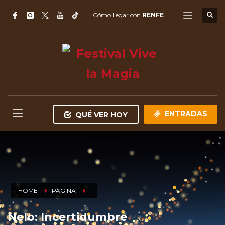
Cómo llegar con
RENFE
ENTRADAS
QUÉ VER HOY
HOME
PÁGINA
Nelo: Incertidumbre