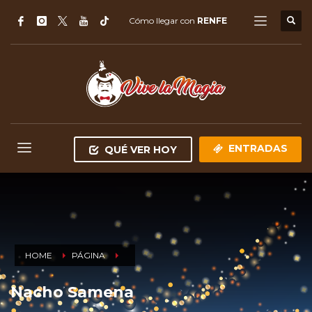
Cómo llegar con
RENFE
ENTRADAS
QUÉ VER HOY
HOME
PÁGINA
Nacho Samena