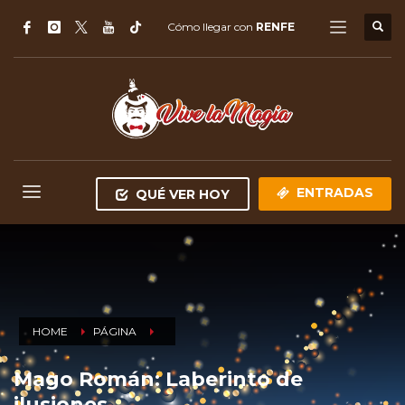
Cómo llegar con
RENFE
ENTRADAS
QUÉ VER HOY
HOME
PÁGINA
Mago Román: Laberinto de
ilusiones