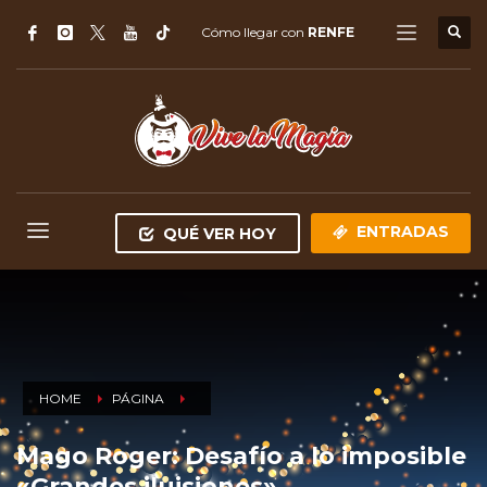
Cómo llegar con
RENFE
ENTRADAS
QUÉ VER HOY
HOME
PÁGINA
Mago Roger: Desafío a lo imposible
«Grandes iluisiones»