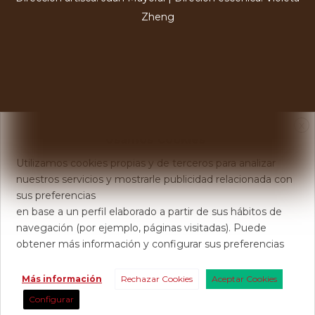
Zheng
X
Usamos Cookies
Utilizamos cookies propias y de terceros para analizar
nuestros servicios y mostrarle publicidad relacionada con
sus preferencias
en base a un perfil elaborado a partir de sus hábitos de
navegación (por ejemplo, páginas visitadas). Puede
obtener más información y configurar sus preferencias
Más información
Rechazar Cookies
Aceptar Cookies
Configurar